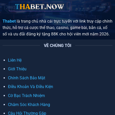
Thabet
là trang chủ nhà cái trực tuyến với link truy cập chính
thức, hỗ trợ cá cược thể thao, casino, game bài, bắn cá, xổ
số và ưu đãi đăng ký tặng 88K cho hội viên mới năm 2026.
VỀ CHÚNG TÔI
Liên Hệ
Giới Thiệu
Chính Sách Bảo Mật
Điều Khoản Và Điều Kiện
Cờ Bạc Trách Nhiệm
Chăm Sóc Khách Hàng
Câu Hỏi Thường Gặp