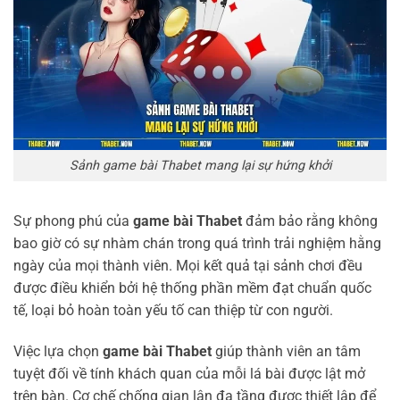
Sảnh game bài Thabet mang lại sự hứng khởi
Sự phong phú của
game bài Thabet
đảm bảo rằng không
bao giờ có sự nhàm chán trong quá trình trải nghiệm hằng
ngày của mọi thành viên. Mọi kết quả tại sảnh chơi đều
được điều khiển bởi hệ thống phần mềm đạt chuẩn quốc
tế, loại bỏ hoàn toàn yếu tố can thiệp từ con người.
Việc lựa chọn
game bài Thabet
giúp thành viên an tâm
tuyệt đối về tính khách quan của mỗi lá bài được lật mở
trên bàn. Cơ chế chống gian lận đa tầng được thiết lập để