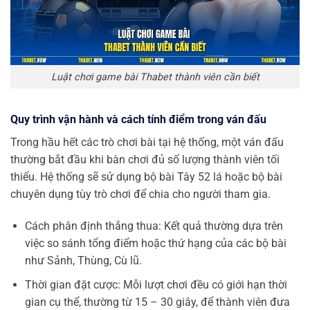
Luật chơi game bài Thabet thành viên cần biết
Quy trình vận hành và cách tính điểm trong ván đấu
Trong hầu hết các trò chơi bài tại hệ thống, một ván đấu
thường bắt đầu khi bàn chơi đủ số lượng thành viên tối
thiểu. Hệ thống sẽ sử dụng bộ bài Tây 52 lá hoặc bộ bài
chuyên dụng tùy trò chơi để chia cho người tham gia.
Cách phân định thắng thua: Kết quả thường dựa trên
việc so sánh tổng điểm hoặc thứ hạng của các bộ bài
như Sảnh, Thùng, Cù lũ.
Thời gian đặt cược: Mỗi lượt chơi đều có giới hạn thời
gian cụ thể, thường từ 15 – 30 giây, để thành viên đưa