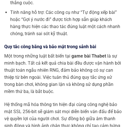
thắng cuộc.
Tính năng hỗ trợ: Các công cụ như “Tự động xếp bài”
hoặc “Gợi ý nước đi” được tích hợp sẵn giúp khách
hàng thực hiện các thao tác đúng luật một cách nhanh
chóng, tránh sai sót kỹ thuật.
Quy tắc công bằng và bảo mật trong sảnh bài
Một trong những luật bất biến tại
game bài Thabet
là sự
minh bạch. Tất cả kết quả chia bài đều được vận hành bởi
thuật toán ngẫu nhiên RNG, đảm bảo không có sự can
thiệp từ bên ngoài. Việc tuân thủ đúng quy tắc ứng xử
trong bàn chơi, không gian lận và không sử dụng phần
mềm thứ ba, là bắt buộc.
Hệ thống mã hóa thông tin hiện đại cùng công nghệ bảo
mật SSL 256-bit sẽ giám sát mọi diễn biến ván đấu để bảo
vệ quyền lợi của người chơi. Sự đồng bộ giữa âm thanh
sinh động và hình ảnh chân thực không chỉ tạo cảm hứng