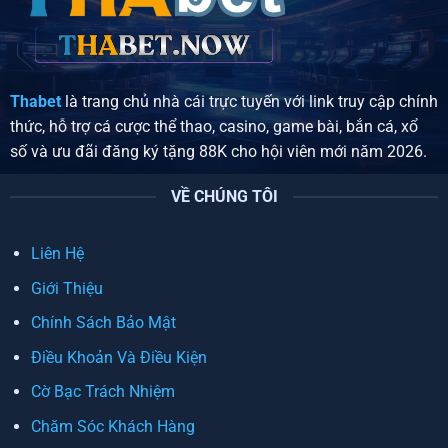
Thabet
là trang chủ nhà cái trực tuyến với link truy cập chính
thức, hỗ trợ cá cược thể thao, casino, game bài, bắn cá, xổ
số và ưu đãi đăng ký tặng 88K cho hội viên mới năm 2026.
VỀ CHÚNG TÔI
Liên Hệ
Giới Thiệu
Chính Sách Bảo Mật
Điều Khoản Và Điều Kiện
Cờ Bạc Trách Nhiệm
Chăm Sóc Khách Hàng