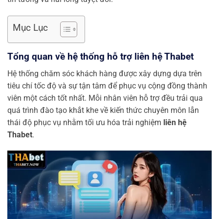
Mục Lục
Tổng quan về hệ thống hỗ trợ liên hệ Thabet
Hệ thống chăm sóc khách hàng được xây dựng dựa trên
tiêu chí tốc độ và sự tận tâm để phục vụ cộng đồng thành
viên một cách tốt nhất. Mỗi nhân viên hỗ trợ đều trải qua
quá trình đào tạo khắt khe về kiến thức chuyên môn lẫn
thái độ phục vụ nhằm tối ưu hóa trải nghiệm
liên hệ
Thabet
.