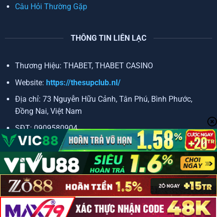
Câu Hỏi Thường Gặp
THÔNG TIN LIÊN LẠC
Thương Hiệu: THABET, THABET CASINO
Website:
https://thesupclub.nl/
Địa chỉ: 73 Nguyễn Hữu Cảnh, Tân Phú, Bình Phước,
Đồng Nai, Việt Nam
SĐT: 0909580904
Email:
lienhe@thesupclub.nl
Copyright 2026 ©
bản quyền thuộc
thesupclub.nl - Nhà cái Casino
uy tín