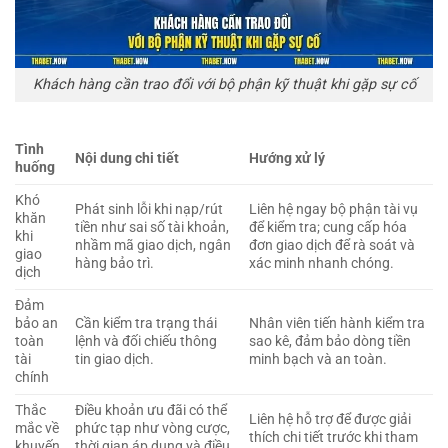
Khách hàng cần trao đổi với bộ phận kỹ thuật khi gặp sự cố
Tình
Nội dung chi tiết
Hướng xử lý
huống
Khó
Phát sinh lỗi khi nạp/rút
Liên hệ ngay bộ phận tài vụ
khăn
tiền như sai số tài khoản,
để kiểm tra; cung cấp hóa
khi
nhầm mã giao dịch, ngân
đơn giao dịch để rà soát và
giao
hàng bảo trì.
xác minh nhanh chóng.
dịch
Đảm
bảo an
Cần kiểm tra trạng thái
Nhân viên tiến hành kiểm tra
toàn
lệnh và đối chiếu thông
sao kê, đảm bảo dòng tiền
tài
tin giao dịch.
minh bạch và an toàn.
chính
Thắc
Điều khoản ưu đãi có thể
Liên hệ hỗ trợ để được giải
mắc về
phức tạp như vòng cược,
thích chi tiết trước khi tham
khuyến
thời gian áp dụng và điều