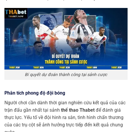
Bí quyết dự đoán thành công tại sảnh cược
Phân tích phong độ đội bóng
Người chơi cần dành thời gian nghiên cứu kết quả của các
trận đấu gần nhất tại sảnh
thể thao Thabet
để đánh giá
thực lực. Yếu tố về đội hình ra sân, tình hình chấn thương
của các trụ cột sẽ ảnh hưởng trực tiếp đến kết quả chung