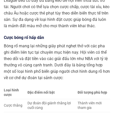
League đều có đầy đủ bảng kèo để hội viên thỏa sức trổ
tài. Người chơi có thể lựa chọn cược chấp, cược tài xỉu, kèo
châu Âu hoặc cược thẻ phạt tùy theo diễn biến thực tế trên
sân. Sự đa dạng về loại hình đặt cược giúp bóng đá luôn
là mảnh đất màu mỡ cho mọi thành viên khai thác.
Cược bóng rổ hấp dẫn
Bóng rổ mang lại những giây phút nghẹt thở với các pha
ghi điểm liên tục tại chuyên mục hiện nay. Hội viên có thể
theo dõi và đặt tiền vào các giải đấu lớn như NBA với tỷ lệ
thưởng vô cùng cạnh tranh. Dưới đây là bảng tổng hợp
một số loại hình phổ biến giúp người chơi hình dung rõ hơn
về cơ chế dự đoán tại sảnh cược:
Loại hình
Đặc điểm nổi bật
Đối tượng phù hợp
cược
Dự đoán đội giành thắng lợi
Thành viên mới
Cược thắng
cuối cùng
tham gia