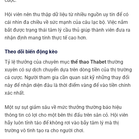
cuộc.
Hội viên nên thu thập dữ liệu từ nhiều nguồn uy tín để có
cái nhìn đa chiều về sức mạnh của câu lạc bộ. Việc nắm
bắt được trạng thái tâm lý cầu thủ giúp thành viên đưa ra
nhận định mang tính thực tế cao hơn.
Theo dõi biến động kèo
Tỷ lệ thưởng của chuyên mục
thể thao Thabet
thường
xuyên có sự dịch chuyển dựa trên dòng tiền của thị trường
cá cược. Người tham gia cần quan sát kỹ những thay đổi
này để nhận diện đâu là thời điểm vàng để vào tiền chính
xác nhất.
Một sự sụt giảm sâu về mức thưởng thường báo hiệu
thông tin có lợi cho một bên thi đấu trên sân cỏ. Hội viên
hãy luôn tỉnh táo để không rơi vào bẫy tâm lý mà thị
trường vô tình tạo ra cho người chơi.