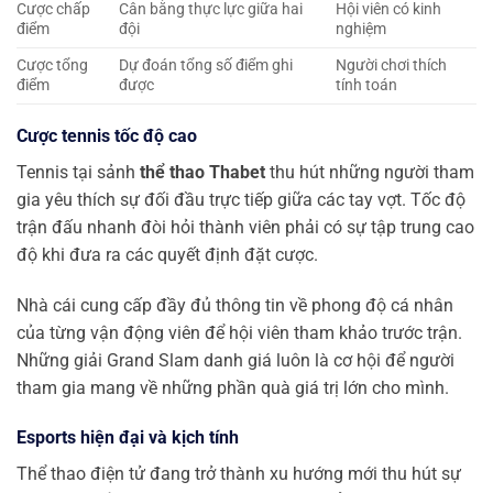
Cược chấp
Cân bằng thực lực giữa hai
Hội viên có kinh
điểm
đội
nghiệm
Cược tổng
Dự đoán tổng số điểm ghi
Người chơi thích
điểm
được
tính toán
Cược tennis tốc độ cao
Tennis tại sảnh
thể thao Thabet
thu hút những người tham
gia yêu thích sự đối đầu trực tiếp giữa các tay vợt. Tốc độ
trận đấu nhanh đòi hỏi thành viên phải có sự tập trung cao
độ khi đưa ra các quyết định đặt cược.
Nhà cái cung cấp đầy đủ thông tin về phong độ cá nhân
của từng vận động viên để hội viên tham khảo trước trận.
Những giải Grand Slam danh giá luôn là cơ hội để người
tham gia mang về những phần quà giá trị lớn cho mình.
Esports hiện đại và kịch tính
Thể thao điện tử đang trở thành xu hướng mới thu hút sự