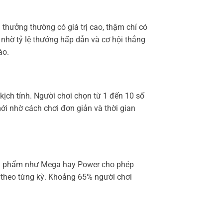
 thưởng thường có giá trị cao, thậm chí có
nhờ tỷ lệ thưởng hấp dẫn và cơ hội thắng
ào.
 kịch tính. Người chơi chọn từ 1 đến 10 số
ới nhờ cách chơi đơn giản và thời gian
sản phẩm như Mega hay Power cho phép
ng theo từng kỳ. Khoảng 65% người chơi