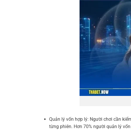
Quản lý vốn hợp lý: Người chơi cần kiể
từng phiên. Hơn 70% người quản lý vốn t