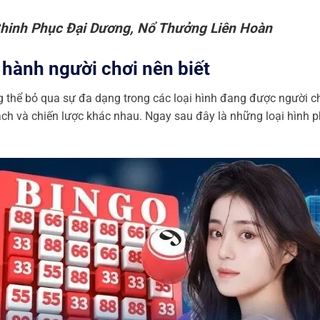
hinh Phục Đại Dương, Nổ Thưởng Liên Hoàn
 hành người chơi nên biết
g thể bỏ qua sự đa dạng trong các loại hình đang được người 
ách và chiến lược khác nhau. Ngay sau đây là những loại hình p