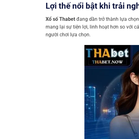
Lợi thế nổi bật khi trải 
Xổ số Thabet
đang dần trở thành lựa chọn 
mang lại sự tiện lợi, linh hoạt hơn so với
người chơi lựa chọn.