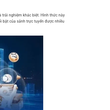
trải nghiệm khác biệt. Hình thức này
ổi bật của sảnh trực tuyến được nhiều