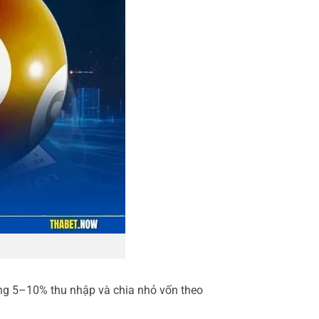
oảng 5–10% thu nhập và chia nhỏ vốn theo