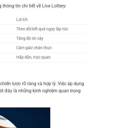
thông tin chi tiết về Live Lottery:
Lợi ích
Theo dõi kết quả ngay lập tức
Tăng độ tin cậy
Cảm giác chân thực
Hấp dẫn, trực quan
iến lược rõ ràng và hợp lý. Việc áp dụng
ới đây là những kinh nghiệm quan trọng