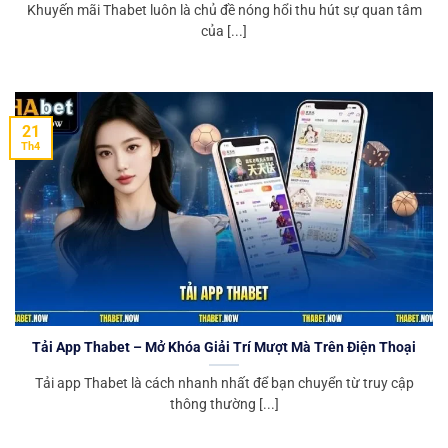
Khuyến mãi Thabet luôn là chủ đề nóng hổi thu hút sự quan tâm
của [...]
21
Th4
Tải App Thabet – Mở Khóa Giải Trí Mượt Mà Trên Điện Thoại
Tải app Thabet là cách nhanh nhất để bạn chuyển từ truy cập
thông thường [...]