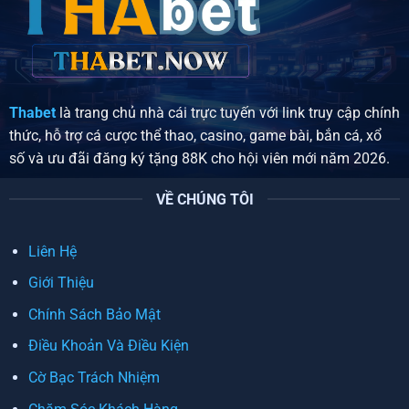
Jackpot
Đậm
Chất
Cổ
Tích
Thabet
là trang chủ nhà cái trực tuyến với link truy cập chính
thức, hỗ trợ cá cược thể thao, casino, game bài, bắn cá, xổ
số và ưu đãi đăng ký tặng 88K cho hội viên mới năm 2026.
VỀ CHÚNG TÔI
Liên Hệ
Giới Thiệu
Chính Sách Bảo Mật
Điều Khoản Và Điều Kiện
Cờ Bạc Trách Nhiệm