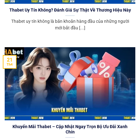
Thabet Uy Tín Không? Đánh Giá Sự Thật Về Thương Hiệu Này
Thabet uy tín không là băn khoăn hàng đầu của những người
mới bắt đầu [...]
21
Th4
Khuyến Mãi Thabet – Cập Nhật Ngay Trọn Bộ Ưu Đãi Xanh
Chín