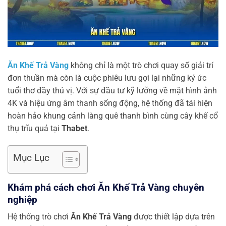
Ăn Khế Trả Vàng
không chỉ là một trò chơi quay số giải trí
đơn thuần mà còn là cuộc phiêu lưu gợi lại những ký ức
tuổi thơ đầy thú vị. Với sự đầu tư kỹ lưỡng về mặt hình ảnh
4K và hiệu ứng âm thanh sống động, hệ thống đã tái hiện
hoàn hảo khung cảnh làng quê thanh bình cùng cây khế cổ
thụ trĩu quả tại
Thabet
.
Mục Lục
Khám phá cách chơi Ăn Khế Trả Vàng chuyên
nghiệp
Hệ thống trò chơi
Ăn Khế Trả Vàng
được thiết lập dựa trên