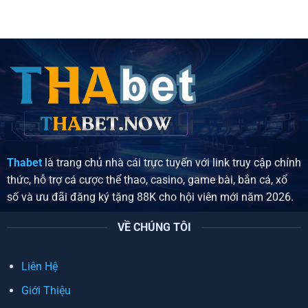
Trả
Soi
Học
Vàng
Cầu
2026
–
Kinh
Hành
Điển
Trình
Cho
Săn
Hội
Hũ
Viên
Jackpot
Đậm
Chất
Cổ
Tích
Thabet
là trang chủ nhà cái trực tuyến với link truy cập chính
thức, hỗ trợ cá cược thể thao, casino, game bài, bắn cá, xổ
số và ưu đãi đăng ký tặng 88K cho hội viên mới năm 2026.
VỀ CHÚNG TÔI
Liên Hệ
Giới Thiệu