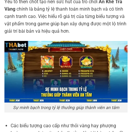
Yếu tố then chốt tạo nên sức hút của trò chơi
Ăn Khế Trả
Vàng
chính là bảng tỷ lệ thanh toán minh bạch và có tính
cạnh tranh cao. Việc hiểu rõ giá trị của từng biểu tượng và
vật phẩm trong game giúp bạn xây dựng được một lộ trình
giải trí bài bản và hiệu quả hơn.
Sự minh bạch trong tỷ lệ thưởng giúp thành viên an tâm
Các biểu tượng cao cấp như thỏi vàng hay phượng