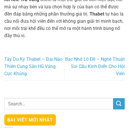
mà sự nhạy bén và lựa chọn hợp lý của bạn có thể được
đền đáp bằng những phần thưởng giá trị.
Thabet
tự hào là
cầu nối đưa hội viên đến với không gian giải trí minh bạch,
nơi mỗi trái khế đều có thể mở ra một hành trình bùng nổ
đầy thú vị.
Tây Du Ký Thabet – Đại Náo
Bạc Nhớ Lô Đề – Nghệ Thuật
Thiên Cung Săn Hũ Vàng
Soi Cầu Kinh Điển Cho Hội
Cực Khủng
Viên
BÀI VIẾT MỚI NHẤT