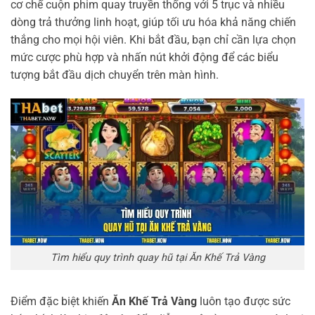
cơ chế cuộn phim quay truyền thống với 5 trục và nhiều
dòng trả thưởng linh hoạt, giúp tối ưu hóa khả năng chiến
thắng cho mọi hội viên. Khi bắt đầu, bạn chỉ cần lựa chọn
mức cược phù hợp và nhấn nút khởi động để các biểu
tượng bắt đầu dịch chuyển trên màn hình.
Tìm hiểu quy trình quay hũ tại Ăn Khế Trả Vàng
Điểm đặc biệt khiến
Ăn Khế Trả Vàng
luôn tạo được sức