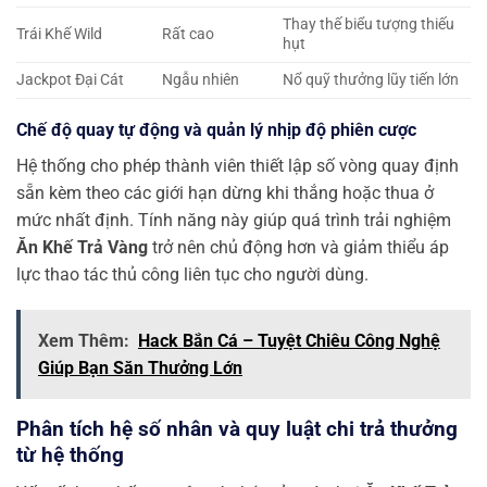
Thay thế biểu tượng thiếu
Trái Khế Wild
Rất cao
hụt
Jackpot Đại Cát
Ngẫu nhiên
Nổ quỹ thưởng lũy tiến lớn
Chế độ quay tự động và quản lý nhịp độ phiên cược
Hệ thống cho phép thành viên thiết lập số vòng quay định
sẵn kèm theo các giới hạn dừng khi thắng hoặc thua ở
mức nhất định. Tính năng này giúp quá trình trải nghiệm
Ăn Khế Trả Vàng
trở nên chủ động hơn và giảm thiểu áp
lực thao tác thủ công liên tục cho người dùng.
Xem Thêm:
Hack Bắn Cá – Tuyệt Chiêu Công Nghệ
Giúp Bạn Săn Thưởng Lớn
Phân tích hệ số nhân và quy luật chi trả thưởng
từ hệ thống