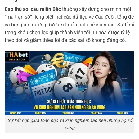
Cao thủ soi cầu miền Bắc
thường xây dựng cho mình một
“ma trận số” riêng biệt, nơi các dữ liệu về đầu đuôi, tổng đề
và bóng âm dương được kết nối chặt chẽ với nhau. Sự tỉ mỉ
trong khâu chọn lọc giúp thành viên tối ưu hóa được tỷ lệ
theo dõi và giảm thiểu tối đa các sai số không đáng có.
Sự kết hợp giữa toán học và kinh nghiệm tạo nên những bộ số
vàng