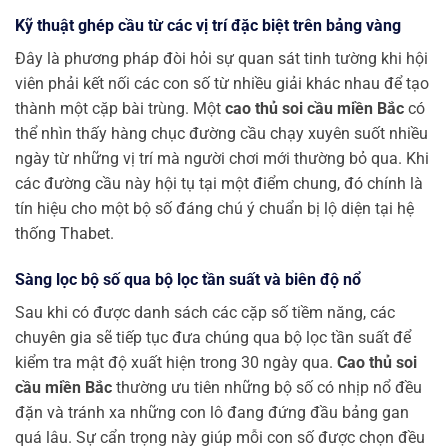
Kỹ thuật ghép cầu từ các vị trí đặc biệt trên bảng vàng
Đây là phương pháp đòi hỏi sự quan sát tinh tường khi hội
viên phải kết nối các con số từ nhiều giải khác nhau để tạo
thành một cặp bài trùng. Một
cao thủ soi cầu miền Bắc
có
thể nhìn thấy hàng chục đường cầu chạy xuyên suốt nhiều
ngày từ những vị trí mà người chơi mới thường bỏ qua. Khi
các đường cầu này hội tụ tại một điểm chung, đó chính là
tín hiệu cho một bộ số đáng chú ý chuẩn bị lộ diện tại hệ
thống Thabet.
Sàng lọc bộ số qua bộ lọc tần suất và biên độ nổ
Sau khi có được danh sách các cặp số tiềm năng, các
chuyên gia sẽ tiếp tục đưa chúng qua bộ lọc tần suất để
kiểm tra mật độ xuất hiện trong 30 ngày qua.
Cao thủ soi
cầu miền Bắc
thường ưu tiên những bộ số có nhịp nổ đều
đặn và tránh xa những con lô đang đứng đầu bảng gan
quá lâu. Sự cẩn trọng này giúp mỗi con số được chọn đều