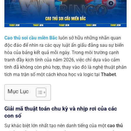
Cao thủ soi cầu miền Bắc
luôn sở hữu những nhãn quan
độc đáo để nhìn ra các quy luật ẩn giấu đằng sau sự biến
hóa của bảng kết quả mỗi ngày. Trong môi trường cạnh
tranh đầy kịch tính của năm 2026, việc chỉ dựa vào cảm
tính đã không còn phù hợp, thay vào đó là nghệ thuật phân
tích ma trận số một cách khoa học và logic tại
Thabet
.
Mục Lục
Giải mã thuật toán chu kỳ và nhịp rơi của các
con số
Sự khác biệt lớn nhất tạo nên danh tiếng của một
cao thủ