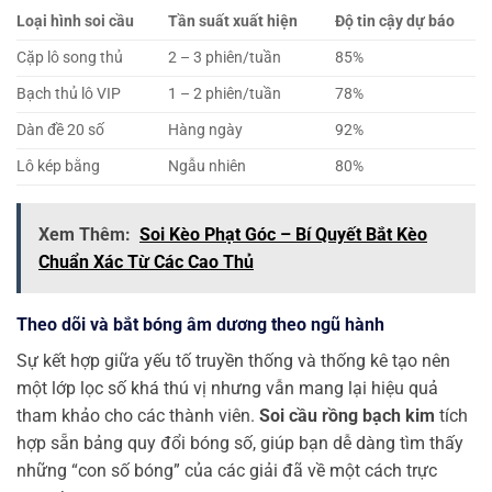
Loại hình soi cầu
Tần suất xuất hiện
Độ tin cậy dự báo
Cặp lô song thủ
2 – 3 phiên/tuần
85%
Bạch thủ lô VIP
1 – 2 phiên/tuần
78%
Dàn đề 20 số
Hàng ngày
92%
Lô kép bằng
Ngẫu nhiên
80%
Xem Thêm:
Soi Kèo Phạt Góc – Bí Quyết Bắt Kèo
Chuẩn Xác Từ Các Cao Thủ
Theo dõi và bắt bóng âm dương theo ngũ hành
Sự kết hợp giữa yếu tố truyền thống và thống kê tạo nên
một lớp lọc số khá thú vị nhưng vẫn mang lại hiệu quả
tham khảo cho các thành viên.
Soi cầu rồng bạch kim
tích
hợp sẵn bảng quy đổi bóng số, giúp bạn dễ dàng tìm thấy
những “con số bóng” của các giải đã về một cách trực