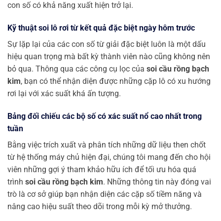
con số có khả năng xuất hiện trở lại.
Kỹ thuật soi lô rơi từ kết quả đặc biệt ngày hôm trước
Sự lặp lại của các con số từ giải đặc biệt luôn là một dấu
hiệu quan trọng mà bất kỳ thành viên nào cũng không nên
bỏ qua. Thông qua các công cụ lọc của
soi cầu rồng bạch
kim
, bạn có thể nhận diện được những cặp lô có xu hướng
rơi lại với xác suất khá ấn tượng.
Bảng đối chiếu các bộ số có xác suất nổ cao nhất trong
tuần
Bằng việc trích xuất và phân tích những dữ liệu then chốt
từ hệ thống máy chủ hiện đại, chúng tôi mang đến cho hội
viên những gợi ý tham khảo hữu ích để tối ưu hóa quá
trình
soi cầu rồng bạch kim
. Những thông tin này đóng vai
trò là cơ sở giúp bạn nhận diện các cặp số tiềm năng và
nâng cao hiệu suất theo dõi trong mỗi kỳ mở thưởng.