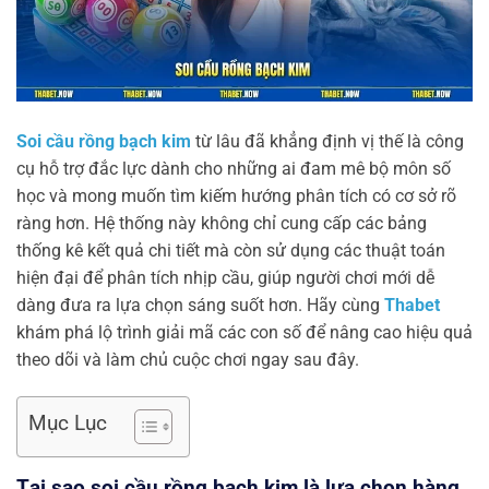
Soi cầu rồng bạch kim
từ lâu đã khẳng định vị thế là công
cụ hỗ trợ đắc lực dành cho những ai đam mê bộ môn số
học và mong muốn tìm kiếm hướng phân tích có cơ sở rõ
ràng hơn. Hệ thống này không chỉ cung cấp các bảng
thống kê kết quả chi tiết mà còn sử dụng các thuật toán
hiện đại để phân tích nhịp cầu, giúp người chơi mới dễ
dàng đưa ra lựa chọn sáng suốt hơn. Hãy cùng
Thabet
khám phá lộ trình giải mã các con số để nâng cao hiệu quả
theo dõi và làm chủ cuộc chơi ngay sau đây.
Mục Lục
Tại sao soi cầu rồng bạch kim là lựa chọn hàng