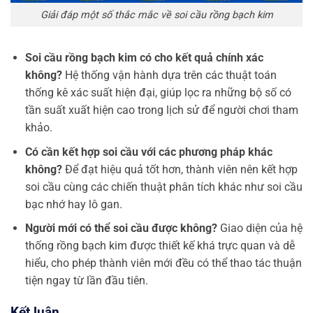
Giải đáp một số thắc mắc về soi cầu rồng bạch kim
Soi cầu rồng bạch kim có cho kết quả chính xác
không?
Hệ thống vận hành dựa trên các thuật toán
thống kê xác suất hiện đại, giúp lọc ra những bộ số có
tần suất xuất hiện cao trong lịch sử để người chơi tham
khảo.
Có cần kết hợp soi cầu với các phương pháp khác
không?
Để đạt hiệu quả tốt hơn, thành viên nên kết hợp
soi cầu cùng các chiến thuật phân tích khác như soi cầu
bạc nhớ hay lô gan.
Người mới có thể soi cầu được không?
Giao diện của hệ
thống rồng bạch kim được thiết kế khá trực quan và dễ
hiểu, cho phép thành viên mới đều có thể thao tác thuận
tiện ngay từ lần đầu tiên.
Kết luận