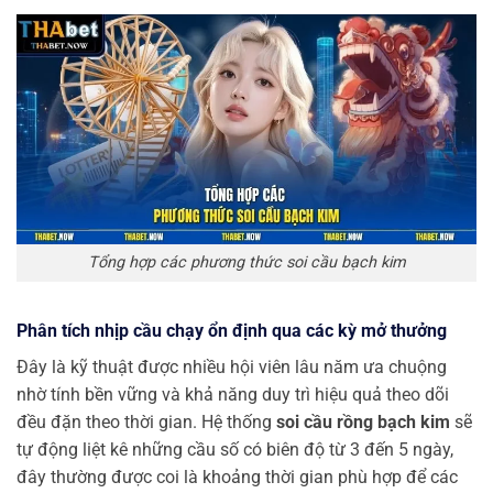
Tổng hợp các phương thức soi cầu bạch kim
Phân tích nhịp cầu chạy ổn định qua các kỳ mở thưởng
Đây là kỹ thuật được nhiều hội viên lâu năm ưa chuộng
nhờ tính bền vững và khả năng duy trì hiệu quả theo dõi
đều đặn theo thời gian. Hệ thống
soi cầu rồng bạch kim
sẽ
tự động liệt kê những cầu số có biên độ từ 3 đến 5 ngày,
đây thường được coi là khoảng thời gian phù hợp để các