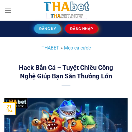
Bỏ
qua
nội
dung
ĐĂNG KÝ
ĐĂNG NHẬP
THABET
»
Mẹo cá cược
Hack Bắn Cá – Tuyệt Chiêu Công
Nghệ Giúp Bạn Săn Thưởng Lớn
21
Th4