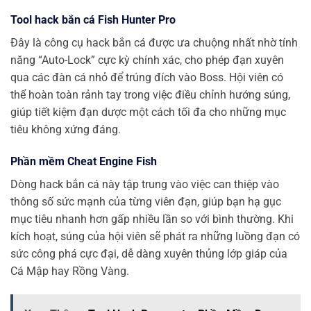
Tool hack bắn cá Fish Hunter Pro
Đây là công cụ hack bắn cá được ưa chuộng nhất nhờ tính
năng “Auto-Lock” cực kỳ chính xác, cho phép đạn xuyên
qua các đàn cá nhỏ để trúng đích vào Boss. Hội viên có
thể hoàn toàn rảnh tay trong việc điều chỉnh hướng súng,
giúp tiết kiệm đạn dược một cách tối đa cho những mục
tiêu không xứng đáng.
Phần mềm Cheat Engine Fish
Dòng hack bắn cá này tập trung vào việc can thiệp vào
thông số sức mạnh của từng viên đạn, giúp bạn hạ gục
mục tiêu nhanh hơn gấp nhiều lần so với bình thường. Khi
kích hoạt, súng của hội viên sẽ phát ra những luồng đạn có
sức công phá cực đại, dễ dàng xuyên thủng lớp giáp của
Cá Mập hay Rồng Vàng.