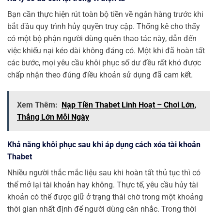
Bạn cần thực hiện rút toàn bộ tiền về ngân hàng trước khi
bắt đầu quy trình hủy quyền truy cập. Thống kê cho thấy
có một bộ phận người dùng quên thao tác này, dẫn đến
việc khiếu nại kéo dài không đáng có. Một khi đã hoàn tất
các bước, mọi yêu cầu khôi phục số dư đều rất khó được
chấp nhận theo đúng điều khoản sử dụng đã cam kết.
Xem Thêm:
Nạp Tiền Thabet Linh Hoạt – Chơi Lớn,
Thắng Lớn Mỗi Ngày
Khả năng khôi phục sau khi áp dụng cách xóa tài khoản
Thabet
Nhiều người thắc mắc liệu sau khi hoàn tất thủ tục thì có
thể mở lại tài khoản hay không. Thực tế, yêu cầu hủy tài
khoản có thể được giữ ở trạng thái chờ trong một khoảng
thời gian nhất định để người dùng cân nhắc. Trong thời