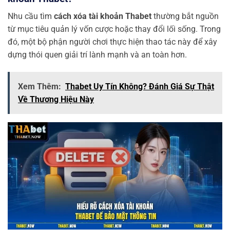
Nhu cầu tìm
cách xóa tài khoản Thabet
thường bắt nguồn
từ mục tiêu quản lý vốn cược hoặc thay đổi lối sống. Trong
đó, một bộ phận người chơi thực hiện thao tác này để xây
dựng thói quen giải trí lành mạnh và an toàn hơn.
Xem Thêm:
Thabet Uy Tín Không? Đánh Giá Sự Thật
Về Thương Hiệu Này