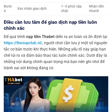
Bước
1–5 phút cập
Nhận tiền
Xác nhận giao dịch
4
nhật
nhanh
Điều cần lưu tâm để giao dịch nạp tiền luôn
chính xác
Để quá trình
nạp tiền Thabet
diễn ra an toàn và ổn định tại
https://thesupclub.nl/
, người chơi cần lưu ý một số nguyên
tắc cơ bản trước khi thực hiện. Những yếu tố này giúp hạn
chế rủi ro và đảm bảo thao tác luôn chính xác. Dưới đây là
những nội dung chính quan trọng mà bạn nên ghi nhớ để
tránh sai sót không đáng có.