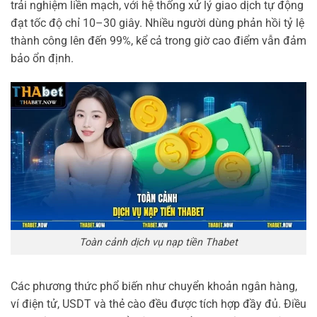
trải nghiệm liền mạch, với hệ thống xử lý giao dịch tự động
đạt tốc độ chỉ 10–30 giây. Nhiều người dùng phản hồi tỷ lệ
thành công lên đến 99%, kể cả trong giờ cao điểm vẫn đảm
bảo ổn định.
Toàn cảnh dịch vụ nạp tiền Thabet
Các phương thức phổ biến như chuyển khoản ngân hàng,
ví điện tử, USDT và thẻ cào đều được tích hợp đầy đủ. Điều