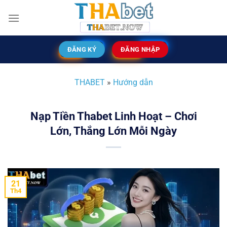
Bỏ
qua
nội
dung
ĐĂNG KÝ
ĐĂNG NHẬP
THABET
»
Hướng dẫn
Nạp Tiền Thabet Linh Hoạt – Chơi
Lớn, Thắng Lớn Mỗi Ngày
21
Th4