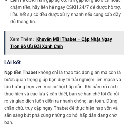
Liên hệ CSKH khi gặp sự cố: Khi gặp lỗi giao dịch hoặc
chậm tiền, hãy liên hệ ngay CSKH 24/7 để được hỗ trợ.
Hầu hết sự cố đều được xử lý nhanh nếu cung cấp đầy
đủ thông tin.
Xem Thêm:
Khuyến Mãi Thabet – Cập Nhật Ngay
Trọn Bộ Ưu Đãi Xanh Chín
Lời kết
Nạp tiền Thabet
không chỉ là thao tác đơn giản mà còn là
bước quan trọng giúp bạn duy trì trải nghiệm liền mạch và
tận hưởng trọn vẹn mọi cơ hội hấp dẫn. Khi nắm rõ cách
thực hiện và các lưu ý cần thiết, bạn sẽ hạn chế tối đa rủi
ro và giao dịch luôn diễn ra nhanh chóng, an toàn. Đừng
chần chừ, truy cập ngay Thabet để thực hiện nạp vốn và
sẵn sàng bứt phá cùng những cơ hội hấp dẫn đang chờ
bạn.