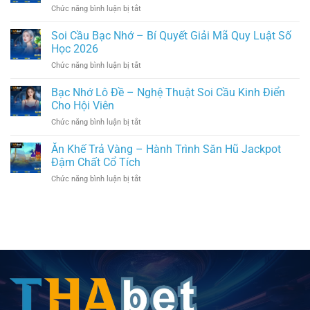
Chức năng bình luận bị tắt
ở
Miền
Soi
Bắc|
Cầu
Soi Cầu Bạc Nhớ – Bí Quyết Giải Mã Quy Luật Số
Bí
Rồng
Kíp
Học 2026
Bạch
Làm
Chức năng bình luận bị tắt
ở
Kim
Chủ
Soi
–
Ma
Cầu
Bạc Nhớ Lô Đề – Nghệ Thuật Soi Cầu Kinh Điển
Bí
Trận
Bạc
Quyết
Cho Hội Viên
Số
Nhớ
Chinh
Đỉnh
Chức năng bình luận bị tắt
ở
–
Phục
Cao
Bạc
Bí
Bảng
Nhớ
Ăn Khế Trả Vàng – Hành Trình Săn Hũ Jackpot
Quyết
Vàng
Lô
Giải
Đậm Chất Cổ Tích
2026
Đề
Mã
Chức năng bình luận bị tắt
ở
–
Quy
Ăn
Nghệ
Luật
Khế
Thuật
Số
Trả
Soi
Học
Vàng
Cầu
2026
–
Kinh
Hành
Điển
Trình
Cho
Săn
Hội
Hũ
Viên
Jackpot
Đậm