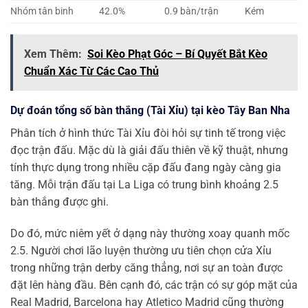
Nhóm tân binh
42.0%
0.9 bàn/trận
Kém
Xem Thêm:
Soi Kèo Phạt Góc – Bí Quyết Bắt Kèo
Chuẩn Xác Từ Các Cao Thủ
Dự đoán tổng số bàn thắng (Tài Xỉu) tại kèo Tây Ban Nha
Phân tích ở hình thức Tài Xỉu đòi hỏi sự tinh tế trong việc
đọc trận đấu. Mặc dù là giải đấu thiên về kỹ thuật, nhưng
tính thực dụng trong nhiều cặp đấu đang ngày càng gia
tăng. Mỗi trận đấu tại La Liga có trung bình khoảng 2.5
bàn thắng được ghi.
Do đó, mức niêm yết ở dạng này thường xoay quanh mốc
2.5. Người chơi lão luyện thường ưu tiên chọn cửa Xỉu
trong những trận derby căng thẳng, nơi sự an toàn được
đặt lên hàng đầu. Bên cạnh đó, các trận có sự góp mặt của
Real Madrid, Barcelona hay Atletico Madrid cũng thường