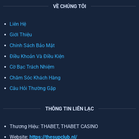
VỀ CHÚNG TÔI
Liên Hệ
Giới Thiệu
Chính Sách Bảo Mật
Điều Khoản Và Điều Kiện
Cờ Bạc Trách Nhiệm
Chăm Sóc Khách Hàng
Câu Hỏi Thường Gặp
THÔNG TIN LIÊN LẠC
Thương Hiệu: THABET, THABET CASINO
Website:
https://thesupclub.nl/