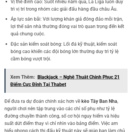
Vị thế đỉnh cao: Suốt nhiều năm qua, La Liga luôn duy
trì vị trí trong nhóm các giải đấu hàng đầu châu Âu.
Áp lực sân bãi: Với lượng khán giả đông đảo mỗi trận,
lợi thế sân nhà thường đóng vai trò quan trọng đến kết
quả chung cuộc.
Đặc sản kiểm soát bóng: Lối đá kỹ thuật, kiểm soát
bóng cao khiến các đội bóng lớn thường duy trì tỷ lệ
cầm bóng vượt trội.
Xem Thêm:
Blackjack – Nghệ Thuật Chinh Phục 21
Điểm Cực Đỉnh Tại Thabet
Để đưa ra dự đoán chính xác hơn về
kèo Tây Ban Nha
,
người chơi nên tập trung vào các chỉ số phụ như tỷ lệ
đường chuyền thành công, số cơ hội nguy hiểm và hiệu
suất dứt điểm thay vì chỉ nhìn vào bảng điểm. Việc am
hiểu phong cách thi đấu kỹ thuật này sẽ giúp bạn làm chủ