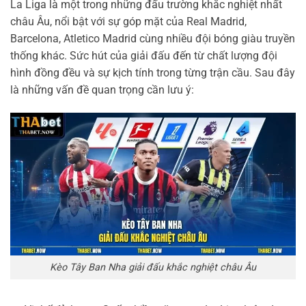
La Liga là một trong những đấu trường khắc nghiệt nhất
châu Âu, nổi bật với sự góp mặt của Real Madrid,
Barcelona, Atletico Madrid cùng nhiều đội bóng giàu truyền
thống khác. Sức hút của giải đấu đến từ chất lượng đội
hình đồng đều và sự kịch tính trong từng trận cầu. Sau đây
là những vấn đề quan trọng cần lưu ý:
Kèo Tây Ban Nha giải đấu khắc nghiệt châu Âu