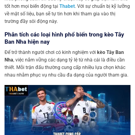
tốt hơn mọi biến động tại
Thabet
. Với sự chuẩn bị kỹ lưỡng
về mặt số liệu, bạn sẽ tự tin hơn khi tham gia vào thị
trường đầy sôi động này.
Phân tích các loại hình phổ biến trong kèo Tây
Ban Nha hiện nay
Để trở thành người chơi có kinh nghiệm với
kèo Tây Ban
Nha
, việc nắm vững các dạng tỷ lệ từ nhà cái là điều cần
thiết. Mỗi trận đấu thường cung cấp nhiều lựa chọn khác
nhau nhằm phục vụ nhu cầu đa dạng của người tham gia.