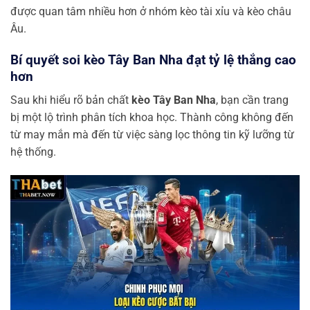
được quan tâm nhiều hơn ở nhóm kèo tài xỉu và kèo châu
Âu.
Bí quyết soi kèo Tây Ban Nha đạt tỷ lệ thắng cao
hơn
Sau khi hiểu rõ bản chất
kèo Tây Ban Nha
, bạn cần trang
bị một lộ trình phân tích khoa học. Thành công không đến
từ may mắn mà đến từ việc sàng lọc thông tin kỹ lưỡng từ
hệ thống.