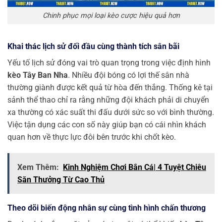
Chinh phục mọi loại kèo cược hiệu quả hơn
Khai thác lịch sử đối đầu cùng thành tích sân bãi
Yếu tố lịch sử đóng vai trò quan trọng trong việc định hình
kèo Tây Ban Nha
. Nhiều đội bóng có lợi thế sân nhà
thường giành được kết quả từ hòa đến thắng. Thống kê tại
sảnh thể thao chỉ ra rằng những đội khách phải di chuyển
xa thường có xác suất thi đấu dưới sức so với bình thường.
Việc tận dụng các con số này giúp bạn có cái nhìn khách
quan hơn về thực lực đôi bên trước khi chốt kèo.
Xem Thêm:
Kinh Nghiệm Chơi Bắn Cá| 4 Tuyệt Chiêu
Săn Thưởng Từ Cao Thủ
Theo dõi biến động nhân sự cùng tình hình chấn thương