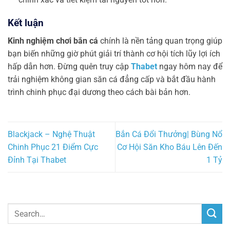
Kết luận
Kinh nghiệm chơi bắn cá
chính là nền tảng quan trọng giúp
bạn biến những giờ phút giải trí thành cơ hội tích lũy lợi ích
hấp dẫn hơn. Đừng quên truy cập
Thabet
ngay hôm nay để
trải nghiệm không gian săn cá đẳng cấp và bắt đầu hành
trình chinh phục đại dương theo cách bài bản hơn.
Blackjack – Nghệ Thuật
Bắn Cá Đổi Thưởng| Bùng Nổ
Chinh Phục 21 Điểm Cực
Cơ Hội Săn Kho Báu Lên Đến
Đỉnh Tại Thabet
1 Tỷ