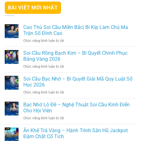
BÀI VIẾT MỚI NHẤT
Cao Thủ Soi Cầu Miền Bắc| Bí Kíp Làm Chủ Ma
Trận Số Đỉnh Cao
Chức năng bình luận bị tắt
ở
Cao
Thủ
Soi Cầu Rồng Bạch Kim – Bí Quyết Chinh Phục
Soi
Bảng Vàng 2026
Cầu
Chức năng bình luận bị tắt
ở
Miền
Soi
Bắc|
Cầu
Soi Cầu Bạc Nhớ – Bí Quyết Giải Mã Quy Luật Số
Bí
Rồng
Kíp
Học 2026
Bạch
Làm
Chức năng bình luận bị tắt
ở
Kim
Chủ
Soi
–
Ma
Cầu
Bạc Nhớ Lô Đề – Nghệ Thuật Soi Cầu Kinh Điển
Bí
Trận
Bạc
Quyết
Cho Hội Viên
Số
Nhớ
Chinh
Đỉnh
Chức năng bình luận bị tắt
ở
–
Phục
Cao
Bạc
Bí
Bảng
Nhớ
Ăn Khế Trả Vàng – Hành Trình Săn Hũ Jackpot
Quyết
Vàng
Lô
Giải
Đậm Chất Cổ Tích
2026
Đề
Mã