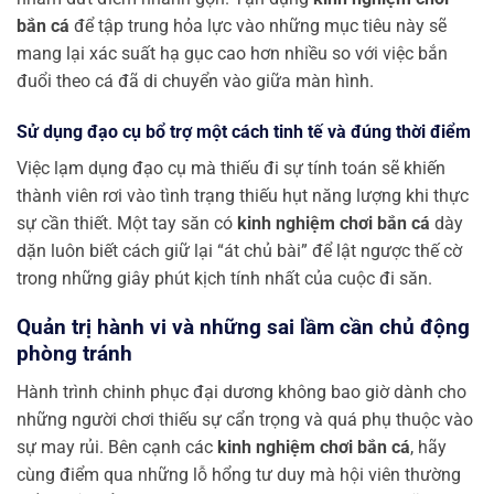
bắn cá
để tập trung hỏa lực vào những mục tiêu này sẽ
mang lại xác suất hạ gục cao hơn nhiều so với việc bắn
đuổi theo cá đã di chuyển vào giữa màn hình.
Sử dụng đạo cụ bổ trợ một cách tinh tế và đúng thời điểm
Việc lạm dụng đạo cụ mà thiếu đi sự tính toán sẽ khiến
thành viên rơi vào tình trạng thiếu hụt năng lượng khi thực
sự cần thiết. Một tay săn có
kinh nghiệm chơi bắn cá
dày
dặn luôn biết cách giữ lại “át chủ bài” để lật ngược thế cờ
trong những giây phút kịch tính nhất của cuộc đi săn.
Quản trị hành vi và những sai lầm cần chủ động
phòng tránh
Hành trình chinh phục đại dương không bao giờ dành cho
những người chơi thiếu sự cẩn trọng và quá phụ thuộc vào
sự may rủi. Bên cạnh các
kinh nghiệm chơi bắn cá
, hãy
cùng điểm qua những lỗ hổng tư duy mà hội viên thường