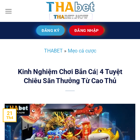
Bỏ
qua
nội
dung
ĐĂNG KÝ
ĐĂNG NHẬP
THABET
»
Mẹo cá cược
Kinh Nghiệm Chơi Bắn Cá| 4 Tuyệt
Chiêu Săn Thưởng Từ Cao Thủ
21
Th4