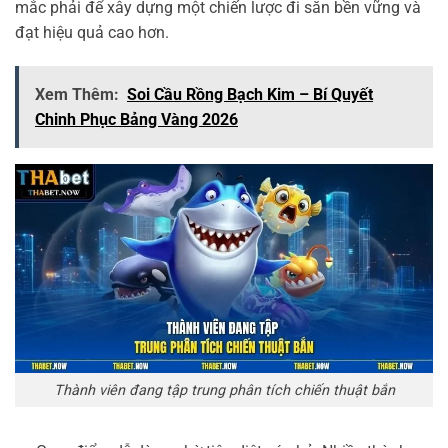
mắc phải để xây dựng một chiến lược đi săn bền vững và
đạt hiệu quả cao hơn.
Xem Thêm:
Soi Cầu Rồng Bạch Kim – Bí Quyết
Chinh Phục Bảng Vàng 2026
Thành viên đang tập trung phân tích chiến thuật bắn