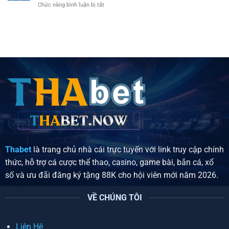
Chức năng bình luận bị tắt
ở
–
Quy
Ăn
Nghệ
Luật
Khế
Thuật
Số
Trả
Soi
Học
Vàng
Cầu
2026
–
Kinh
Hành
Điển
Trình
Cho
Săn
Hội
Hũ
Viên
Jackpot
Đậm
Chất
Cổ
Tích
Thabet
là trang chủ nhà cái trực tuyến với link truy cập chính
thức, hỗ trợ cá cược thể thao, casino, game bài, bắn cá, xổ
số và ưu đãi đăng ký tặng 88K cho hội viên mới năm 2026.
VỀ CHÚNG TÔI
Liên Hệ