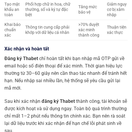
Tạo mật
Phối hợp chữ in hoa, chữ
Giảm nguy
Tăng mức
khẩu an
thường, số và ký tự đặc
cơ bị xâm
bảo vệ
toàn
biệt
nhập
Khai báo
>70% duyệt
Thông tin cung cấp phải
Thuận tiện
chuẩn
xác minh
khớp với dữ liệu cá nhân
xác thực
xác
thành công
Xác nhận và hoàn tất
Đăng ký Thabet
chỉ hoàn tất khi bạn nhập mã OTP gửi về
email hoặc số điện thoại để xác minh. Thời gian hiệu lực
thường từ 30–60 giây nên cần thao tác nhanh để tránh hết
hạn. Nếu nhập sai nhiều lần, hệ thống sẽ yêu cầu gửi lại
mã mới.
Sau khi xác nhận
đăng ký Thabet
thành công, tài khoản sẽ
được kích hoạt và sử dụng ngay. Toàn bộ quá trình thường
chỉ mất 1–2 phút nếu thông tin chính xác. Bạn nên rà soát
lại dữ liệu trước khi xác nhận để hạn chế lỗi phát sinh về
sau.