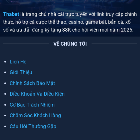
Tích
Thabet
là trang chủ nhà cái trực tuyến với link truy cập chính
thức, hỗ trợ cá cược thể thao, casino, game bài, bắn cá, xổ
số và ưu đãi đăng ký tặng 88K cho hội viên mới năm 2026.
VỀ CHÚNG TÔI
Liên Hệ
Giới Thiệu
Chính Sách Bảo Mật
Điều Khoản Và Điều Kiện
Cờ Bạc Trách Nhiệm
Chăm Sóc Khách Hàng
Câu Hỏi Thường Gặp