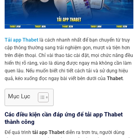
Tải app Thabet
là cách nhanh nhất để bạn chuyển từ truy
cập thông thường sang trải nghiệm gọn, mượt và tiện hơn
trên điện thoại. Chỉ vài thao tác cài đặt, mọi chức năng đều
hiển thị rõ ràng, vào là dùng được ngay mà không cần làm
quen lâu. Nếu muốn biết chi tiết cách tải và sử dụng hiệu
quả, kéo xuống đọc ngay bài viết bên dưới của
Thabet
.
Mục Lục
Các điều kiện cần đáp ứng để tải app Thabet
thành công
Để quá trình
tải app Thabet
diễn ra trơn tru, người dùng