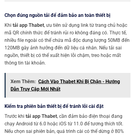
Chọn đúng nguồn tải để đảm bảo an toàn thiết bị
Khi
tải app Thabet
, ưu tiên sử dụng link từ trang chủ hoặc
mã QR chính thức để tránh rủi ro không đáng có. Thực tế,
nhiều file ngoài có thể chứa mã độc dung lượng 50MB đến
120MB gây ảnh hưởng đến dữ liệu cá nhân. Nếu tải sai
nguồn, thiết bị có thể xuất hiện lỗi chậm, treo hoặc mất
thông tin tài khoản.
Xem Thêm:
Cách Vào Thabet Khi Bị Chặn - Hướng
Dẫn Truy Cập Mới Nhất
Kiểm tra phiên bản thiết bị để tránh lỗi cài đặt
Trước khi
tải app Thabet
, cần đảm bảo điện thoại đang
chạy Android từ 6.0 hoặc iOS từ 11.0 để tương thích tốt.
Nếu chọn sai phiên bản, quá trình cài có thể dừng ở 80%