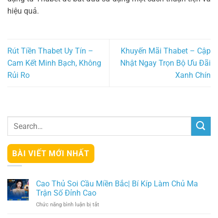
hiệu quả.
Rút Tiền Thabet Uy Tín –
Khuyến Mãi Thabet – Cập
Cam Kết Minh Bạch, Không
Nhật Ngay Trọn Bộ Ưu Đãi
Rủi Ro
Xanh Chín
BÀI VIẾT MỚI NHẤT
Cao Thủ Soi Cầu Miền Bắc| Bí Kíp Làm Chủ Ma
Trận Số Đỉnh Cao
Chức năng bình luận bị tắt
ở
Cao