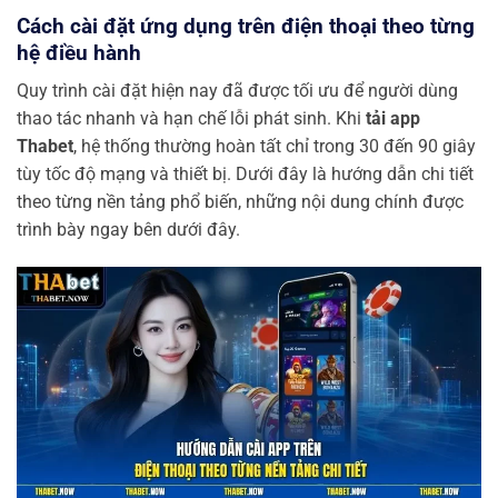
Cách cài đặt ứng dụng trên điện thoại theo từng
hệ điều hành
Quy trình cài đặt hiện nay đã được tối ưu để người dùng
thao tác nhanh và hạn chế lỗi phát sinh. Khi
tải app
Thabet
, hệ thống thường hoàn tất chỉ trong 30 đến 90 giây
tùy tốc độ mạng và thiết bị. Dưới đây là hướng dẫn chi tiết
theo từng nền tảng phổ biến, những nội dung chính được
trình bày ngay bên dưới đây.