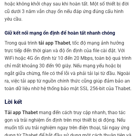
hoặc không khởi chạy sau khi hoàn tất. Một số thiết bị đời
cũ dưới 3 năm vẫn chạy ổn nếu đáp ứng đúng cấu hình
yêu cầu.
Giữ kết nối mạng ổn định để hoàn tất nhanh chóng
Trong quá trình
tải app Thabet
, tốc độ mạng ảnh hưởng
trực tiếp đến thời gian và độ ổn định của file cài đặt. Với
WiFi hoặc 4G ổn định từ 10 đến 20 Mbps, toàn bộ quá trình
chỉ mất khoảng 30 đến 90 giây. Nếu mạng yếu hoặc bị
ngắt giữa chừng, file có thể lỗi và phải tải lại từ đầu. Ngoài
ra, việc tải app từ nguồn chính thức cũng giúp đảm bảo an
toàn dữ liệu nhờ hệ thống bảo mật SSL 256-bit của Thabet.
Lời kết
Tải app Thabet
mang đến cách truy cập nhanh, thao tác
gọn và trải nghiệm ổn định trên mọi thiết bị di động. Nếu
muốn tối ưu trải nghiệm ngay trên điện thoại, tải ngay ứng
dụng từ Thabet để bắt đầu sử dụng một cách thuận tiện và