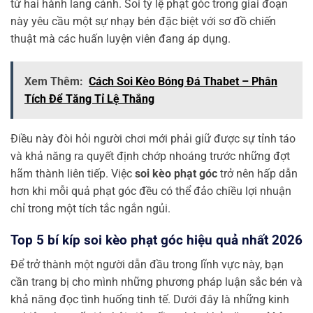
từ hai hành lang cánh. Soi tỷ lệ phạt góc trong giai đoạn
này yêu cầu một sự nhạy bén đặc biệt với sơ đồ chiến
thuật mà các huấn luyện viên đang áp dụng.
Xem Thêm:
Cách Soi Kèo Bóng Đá Thabet – Phân
Tích Để Tăng Tỉ Lệ Thắng
Điều này đòi hỏi người chơi mới phải giữ được sự tỉnh táo
và khả năng ra quyết định chớp nhoáng trước những đợt
hãm thành liên tiếp. Việc
soi kèo phạt góc
trở nên hấp dẫn
hơn khi mỗi quả phạt góc đều có thể đảo chiều lợi nhuận
chỉ trong một tích tắc ngắn ngủi.
Top 5 bí kíp soi kèo phạt góc hiệu quả nhất 2026
Để trở thành một người dẫn đầu trong lĩnh vực này, bạn
cần trang bị cho mình những phương pháp luận sắc bén và
khả năng đọc tình huống tinh tế. Dưới đây là những kinh