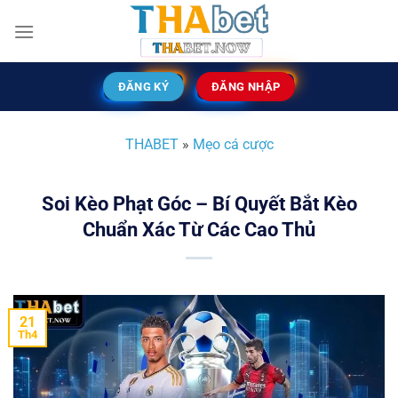
Bỏ
qua
nội
dung
ĐĂNG KÝ
ĐĂNG NHẬP
THABET
»
Mẹo cá cược
Soi Kèo Phạt Góc – Bí Quyết Bắt Kèo
Chuẩn Xác Từ Các Cao Thủ
21
Th4