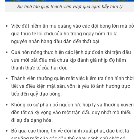
Sự tỉnh táo giúp thành viên vượt qua cạm bẫy tâm lý
Việc đặt niềm tin mù quáng vào các đội bóng lớn mà bỏ
qua thực tế lối chơi của họ trong ngày hôm đó là
nguyên nhân hàng đầu dẫn đến thất bại.
Quá nôn nóng thực hiện các lệnh dự đoán khi trận đấu
vừa mới bắt đầu mà chưa kịp đánh giá nhịp độ hãm
thành thực tế của hai đội.
Thành viên thường quên mất việc kiểm tra tình hình thời
tiết và điều kiện mặt sân, vốn là yếu tố ảnh hưởng trực
tiếp đến quỹ đạo bóng.
Không có sự phân bổ nguồn lực hợp lý và thường xuyên
dồn tất cả kỳ vọng vào một trận đấu duy nhất mà thiếu
đi sự đa dạng hóa.
Bỏ qua các thông tin về đội hình xuất phát, đặc biệt là
sự vắng mặt của các cầu thủ chạy cánh chủ chốt có