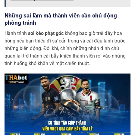
Những sai lầm mà thành viên cần chủ động
phòng tránh
Hành trình
soi kèo phạt góc
không bao giờ trải đầy hoa
hồng nếu bạn thiếu đi sự cẩn trọng và cái đầu lạnh trước
những biến động. Đôi khi, chính những nhận định chủ
quan lại trở thành cái bẫy khiến thành viên rơi vào những
tình huống khó khăn về mặt chiến thuật.