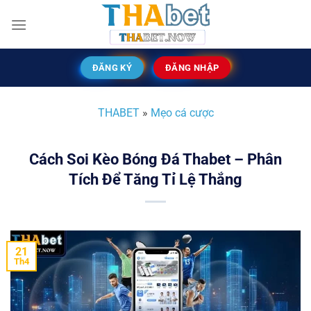
Bỏ
qua
nội
dung
ĐĂNG KÝ
ĐĂNG NHẬP
THABET
»
Mẹo cá cược
Cách Soi Kèo Bóng Đá Thabet – Phân
Tích Để Tăng Tỉ Lệ Thắng
21
Th4