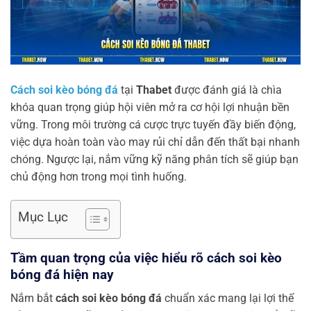
Cách soi kèo bóng đá
tại
Thabet
được đánh giá là chìa
khóa quan trọng giúp hội viên mở ra cơ hội lợi nhuận bền
vững. Trong môi trường cá cược trực tuyến đầy biến động,
việc dựa hoàn toàn vào may rủi chỉ dẫn đến thất bại nhanh
chóng. Ngược lại, nắm vững kỹ năng phân tích sẽ giúp bạn
chủ động hơn trong mọi tình huống.
Mục Lục
Tầm quan trọng của việc hiểu rõ cách soi kèo
bóng đá hiện nay
Nắm bắt
cách soi kèo bóng đá
chuẩn xác mang lại lợi thế