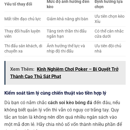
Mức độ ảnh hưởng đến
Định hướng lựa
Yếu tố thay đổi
kèo
chọn
Ưu tiên chọn kèo
Mất tiền đạo chủ lực
Giảm khả năng ghi bàn
Xỉu
Thay đổi huấn luyện
Tăng tinh thần thi đấu
Có thể cân nhắc
viên
ngắn hạn
cửa dưới
Thi đấu sân khách, di
Ảnh hưởng thể lực và
Ưu tiên đội chủ
chuyển xa
nhịp độ thi đấu
nhà
Xem Thêm:
Kinh Nghiệm Chơi Poker – Bí Quyết Trở
Thành Cao Thủ Sát Phạt
Kiểm soát tâm lý cùng chiến thuật vào tiền hợp lý
Dù bạn có nắm chắc
cách soi kèo bóng đá
đến đâu, nếu
không biết quản lý vốn thì vẫn có nguy cơ trắng tay. Quy
tắc an toàn là không nên dồn quá nhiều ngân sách vào
một mã đơn lẻ. Hãy chia nhỏ số vốn thành nhiều phần để