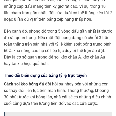
những cặp đấu mang tính kỵ giơ rất cao. Ví dụ, trong 10
lần chạm trán gần nhất, đội cửa dưới có thể thắng kèo tới 7
hoặc 8 lần dù vị trí trên bảng xếp hạng thấp hơn.
Bên cạnh đó, phong độ trong 5 vòng đấu gần nhất là thước
đo rất quan trọng. Nếu một đội bóng đang có chuỗi 3 trận
toàn thắng trên sân nhà với tỷ lệ kiểm soát bóng trung bình
60%, khả năng cao họ sẽ tiếp tục duy trì thế trận áp đặt.
Đây là cơ sở quan trọng để soi kèo châu Á, kèo châu Âu
hay tài xỉu hiệu quả hơn.
Theo dõi biến động của bảng tỷ lệ trực tuyến
Cách soi kèo bóng đá
đòi hỏi sự nhạy bén với những con
số thay đổi liên tục trên màn hình. Thông thường, khoảng
30 phút trước khi bóng lăn, nhà cái sẽ có những điều chỉnh
cuối cùng dựa trên lượng tiền đổ vào các cửa cược.