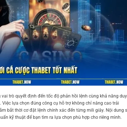
vai trò quyết định đến tốc độ phản hồi lệnh cùng khả năng duy 
rí. Việc lựa chọn đúng công cụ hỗ trợ không chỉ nâng cao trải
m bắt thời cơ đặt lệnh chính xác đến từng mili giây. Nội dung 
chuẩn kỹ thuật để bạn tìm ra lựa chọn phù hợp cho riêng mình.