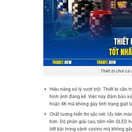
Thiết bị chơi cá
Hiệu năng xử lý vượt trội: Thiết bị cần t
hình ảnh đáng kể. Việc này đảm bảo xử 
hoặc 4K mà không gây tình trạng giật l
Chất lượng hiển thị sắc nét: Ưu tiên mà
hơn. Độ phân giải cao, tấm nền OLED hoặ
tiết bài trong sảnh casino mà không gâ