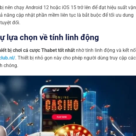
 bị nên chạy Android 12 hoặc iOS 15 trở lên để đạt hiệu suất vận
ả năng cập nhật phần mềm liên tục là bắt buộc để tối ưu dung
tuyệt đối.
ự lựa chọn về tính linh động
hiết bị chơi cá cược Thabet tốt nhất
nhờ tính linh động và kết nố
club.nl/
. Thiết bị nhỏ gọn này cho phép người dùng truy cập các
h chóng.