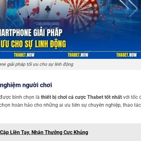
e giải pháp tối ưu cho sự linh động
 nghiệm người chơi
 được bình chọn là
thiết bị chơi cá cược Thabet tốt nhất
với tốc 
 chọn hoàn hảo cho những ai ưu tiên sự chuyên nghiệp, thao tác
 Cập Liền Tay, Nhận Thưởng Cực Khủng