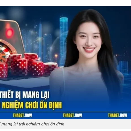
ị mang lại trải nghiệm chơi ổn định