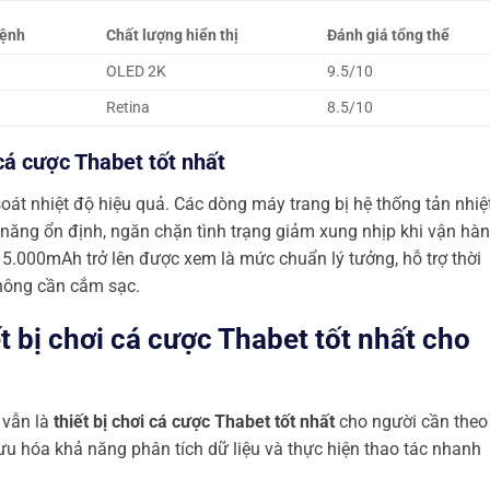
lệnh
Chất lượng hiển thị
Đánh giá tổng thể
OLED 2K
9.5/10
Retina
8.5/10
 cá cược Thabet tốt nhất
át nhiệt độ hiệu quả. Các dòng máy trang bị hệ thống tản nhiệ
u năng ổn định, ngăn chặn tình trạng giảm xung nhịp khi vận hà
 5.000mAh trở lên được xem là mức chuẩn lý tưởng, hỗ trợ thời
không cần cắm sạc.
t bị chơi cá cược Thabet tốt nhất cho
 vẫn là
thiết bị chơi cá cược Thabet tốt nhất
cho người cần theo
 ưu hóa khả năng phân tích dữ liệu và thực hiện thao tác nhanh