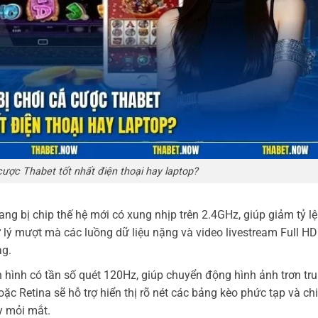
 cược Thabet tốt nhất điện thoại hay laptop?
rang bị chip thế hệ mới có xung nhịp trên 2.4GHz, giúp giảm tỷ lệ
lý mượt mà các luồng dữ liệu nặng và video livestream Full HD
ag.
n hình có tần số quét 120Hz, giúp chuyển động hình ảnh trơn tru
c Retina sẽ hỗ trợ hiển thị rõ nét các bảng kèo phức tạp và chi
y mỏi mắt.