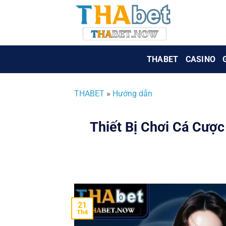
Bỏ
qua
nội
dung
THABET
CASINO
THABET
»
Hướng dẫn
Thiết Bị Chơi Cá Cược
21
Th4