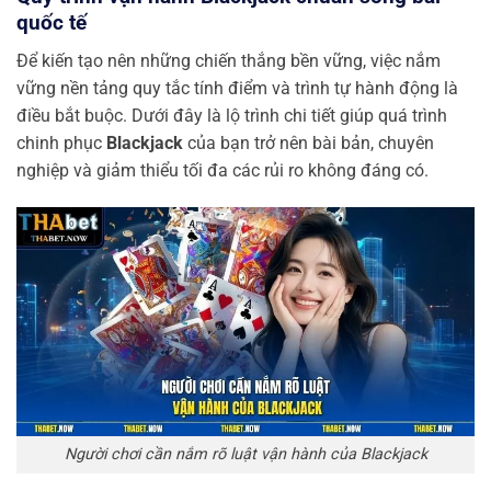
quốc tế
Để kiến tạo nên những chiến thắng bền vững, việc nắm
vững nền tảng quy tắc tính điểm và trình tự hành động là
điều bắt buộc. Dưới đây là lộ trình chi tiết giúp quá trình
chinh phục
Blackjack
của bạn trở nên bài bản, chuyên
nghiệp và giảm thiểu tối đa các rủi ro không đáng có.
Người chơi cần nắm rõ luật vận hành của Blackjack