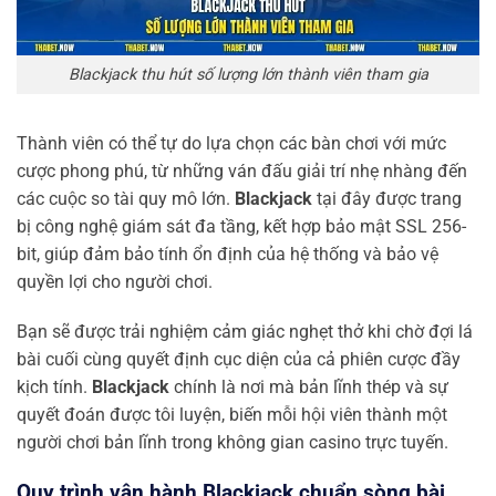
Blackjack thu hút số lượng lớn thành viên tham gia
Thành viên có thể tự do lựa chọn các bàn chơi với mức
cược phong phú, từ những ván đấu giải trí nhẹ nhàng đến
các cuộc so tài quy mô lớn.
Blackjack
tại đây được trang
bị công nghệ giám sát đa tầng, kết hợp bảo mật SSL 256-
bit, giúp đảm bảo tính ổn định của hệ thống và bảo vệ
quyền lợi cho người chơi.
Bạn sẽ được trải nghiệm cảm giác nghẹt thở khi chờ đợi lá
bài cuối cùng quyết định cục diện của cả phiên cược đầy
kịch tính.
Blackjack
chính là nơi mà bản lĩnh thép và sự
quyết đoán được tôi luyện, biến mỗi hội viên thành một
người chơi bản lĩnh trong không gian casino trực tuyến.
Quy trình vận hành Blackjack chuẩn sòng bài