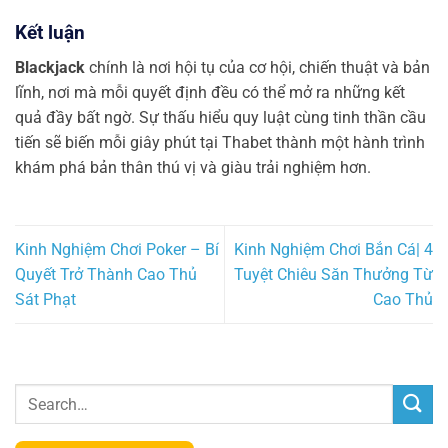
Kết luận
Blackjack
chính là nơi hội tụ của cơ hội, chiến thuật và bản
lĩnh, nơi mà mỗi quyết định đều có thể mở ra những kết
quả đầy bất ngờ. Sự thấu hiểu quy luật cùng tinh thần cầu
tiến sẽ biến mỗi giây phút tại Thabet thành một hành trình
khám phá bản thân thú vị và giàu trải nghiệm hơn.
Kinh Nghiệm Chơi Poker – Bí
Kinh Nghiệm Chơi Bắn Cá| 4
Quyết Trở Thành Cao Thủ
Tuyệt Chiêu Săn Thưởng Từ
Sát Phạt
Cao Thủ