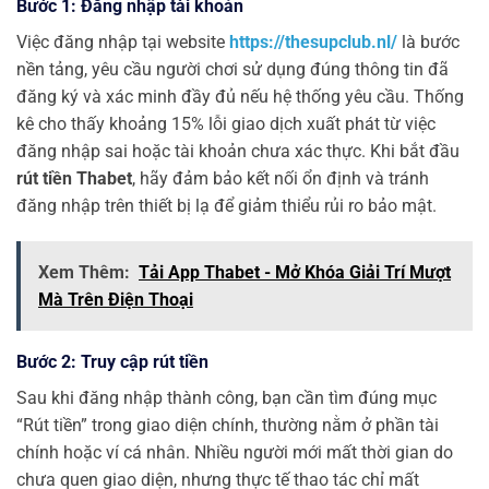
Bước 1: Đăng nhập tài khoản
Việc đăng nhập tại website
https://thesupclub.nl/
là bước
nền tảng, yêu cầu người chơi sử dụng đúng thông tin đã
đăng ký và xác minh đầy đủ nếu hệ thống yêu cầu. Thống
kê cho thấy khoảng 15% lỗi giao dịch xuất phát từ việc
đăng nhập sai hoặc tài khoản chưa xác thực. Khi bắt đầu
rút tiền Thabet
, hãy đảm bảo kết nối ổn định và tránh
đăng nhập trên thiết bị lạ để giảm thiểu rủi ro bảo mật.
Xem Thêm:
Tải App Thabet - Mở Khóa Giải Trí Mượt
Mà Trên Điện Thoại
Bước 2: Truy cập rút tiền
Sau khi đăng nhập thành công, bạn cần tìm đúng mục
“Rút tiền” trong giao diện chính, thường nằm ở phần tài
chính hoặc ví cá nhân. Nhiều người mới mất thời gian do
chưa quen giao diện, nhưng thực tế thao tác chỉ mất