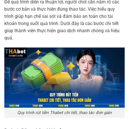
Để quá trình diễn ra thuận lợi, người chơi cần nắm rõ các
bước cơ bản và thực hiện đúng thao tác. Việc hiểu quy
trình giúp hạn chế sai sót và đảm bảo an toàn cho tài
khoản trong suốt quá trình. Dưới đây là các bước chi tiết
giúp thành viên thực hiện giao dịch nhanh chóng và hiệu
quả.
Quy trình rút tiền Thabet chi tiết, thao tác đơn giản