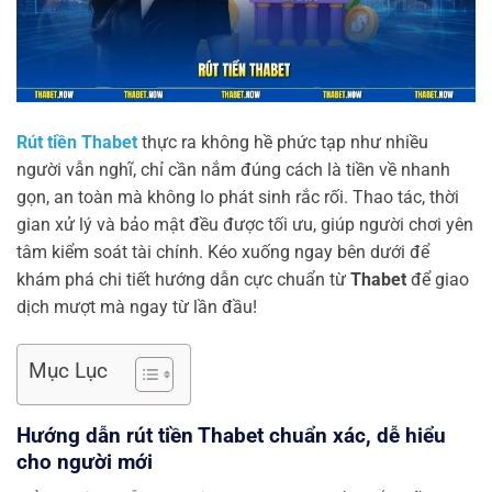
Rút tiền Thabet
thực ra không hề phức tạp như nhiều
người vẫn nghĩ, chỉ cần nắm đúng cách là tiền về nhanh
gọn, an toàn mà không lo phát sinh rắc rối. Thao tác, thời
gian xử lý và bảo mật đều được tối ưu, giúp người chơi yên
tâm kiểm soát tài chính. Kéo xuống ngay bên dưới để
khám phá chi tiết hướng dẫn cực chuẩn từ
Thabet
để giao
dịch mượt mà ngay từ lần đầu!
Mục Lục
Hướng dẫn rút tiền Thabet chuẩn xác, dễ hiểu
cho người mới