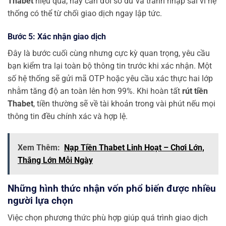
Thabet
hiệu quả, hãy cân đối số dư và tránh nhập sai vì hệ
thống có thể từ chối giao dịch ngay lập tức.
Bước 5: Xác nhận giao dịch
Đây là bước cuối cùng nhưng cực kỳ quan trọng, yêu cầu
bạn kiểm tra lại toàn bộ thông tin trước khi xác nhận. Một
số hệ thống sẽ gửi mã OTP hoặc yêu cầu xác thực hai lớp
nhằm tăng độ an toàn lên hơn 99%. Khi hoàn tất
rút tiền
Thabet
, tiền thường sẽ về tài khoản trong vài phút nếu mọi
thông tin đều chính xác và hợp lệ.
Xem Thêm:
Nạp Tiền Thabet Linh Hoạt – Chơi Lớn,
Thắng Lớn Mỗi Ngày
Những hình thức nhận vốn phổ biến được nhiều
người lựa chọn
Việc chọn phương thức phù hợp giúp quá trình giao dịch