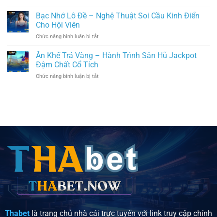
Soi
–
Ma
Cầu
Bạc Nhớ Lô Đề – Nghệ Thuật Soi Cầu Kinh Điển
Bí
Trận
Bạc
Quyết
Cho Hội Viên
Số
Nhớ
Chinh
Đỉnh
Chức năng bình luận bị tắt
ở
–
Phục
Cao
Bạc
Bí
Bảng
Nhớ
Ăn Khế Trả Vàng – Hành Trình Săn Hũ Jackpot
Quyết
Vàng
Lô
Giải
Đậm Chất Cổ Tích
2026
Đề
Mã
Chức năng bình luận bị tắt
ở
–
Quy
Ăn
Nghệ
Luật
Khế
Thuật
Số
Trả
Soi
Học
Vàng
Cầu
2026
–
Kinh
Hành
Điển
Trình
Cho
Săn
Hội
Hũ
Viên
Jackpot
Đậm
Chất
Cổ
Tích
Thabet
là trang chủ nhà cái trực tuyến với link truy cập chính