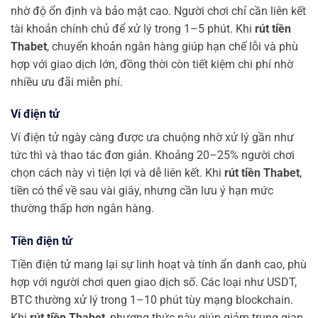
nhờ độ ổn định và bảo mật cao. Người chơi chỉ cần liên kết
tài khoản chính chủ để xử lý trong 1–5 phút. Khi
rút tiền
Thabet
, chuyển khoản ngân hàng giúp hạn chế lỗi và phù
hợp với giao dịch lớn, đồng thời còn tiết kiệm chi phí nhờ
nhiều ưu đãi miễn phí.
Ví điện tử
Ví điện tử ngày càng được ưa chuộng nhờ xử lý gần như
tức thì và thao tác đơn giản. Khoảng 20–25% người chơi
chọn cách này vì tiện lợi và dễ liên kết. Khi
rút tiền Thabet
,
tiền có thể về sau vài giây, nhưng cần lưu ý hạn mức
thường thấp hơn ngân hàng.
Tiền điện tử
Tiền điện tử mang lại sự linh hoạt và tính ẩn danh cao, phù
hợp với người chơi quen giao dịch số. Các loại như USDT,
BTC thường xử lý trong 1–10 phút tùy mạng blockchain.
Khi
rút tiền Thabet
, phương thức này giúp giảm trung gian