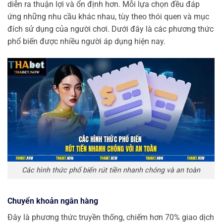
diễn ra thuận lợi và ổn định hơn. Mỗi lựa chọn đều đáp
ứng những nhu cầu khác nhau, tùy theo thói quen và mục
đích sử dụng của người chơi. Dưới đây là các phương thức
phổ biến được nhiều người áp dụng hiện nay.
Các hình thức phổ biến rút tiền nhanh chóng và an toàn
Chuyển khoản ngân hàng
Đây là phương thức truyền thống, chiếm hơn 70% giao dịch