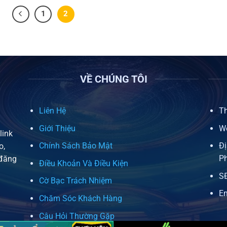
1
2
VỀ CHÚNG TÔI
Liên Hệ
T
Giới Thiệu
W
link
Chính Sách Bảo Mật
Đị
o,
Ph
 đăng
Điều Khoản Và Điều Kiện
S
Cờ Bạc Trách Nhiệm
E
Chăm Sóc Khách Hàng
Câu Hỏi Thường Gặp