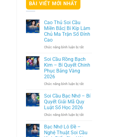
BÀI VIẾT MỚI NHẤT
Cao Thủ Soi Cầu
Miền Bắc| Bí Kíp Làm
Chủ Ma Trận Số Đỉnh
Cao
Chức năng bình luận bị tắt
ở
Cao
Thủ
Soi Cầu Rồng Bạch
Soi
Kim – Bí Quyết Chinh
Cầu
Phục Bảng Vàng
Miền
2026
Bắc|
Bí
Chức năng bình luận bị tắt
ở
Kíp
Soi
Làm
Cầu
Soi Cầu Bạc Nhớ – Bí
Chủ
Rồng
Quyết Giải Mã Quy
Ma
Bạch
Luật Số Học 2026
Trận
Kim
Chức năng bình luận bị tắt
Số
ở
–
Đỉnh
Soi
Bí
Cao
Cầu
Quyết
Bạc Nhớ Lô Đề –
Bạc
Chinh
Nghệ Thuật Soi Cầu
Nhớ
Phục