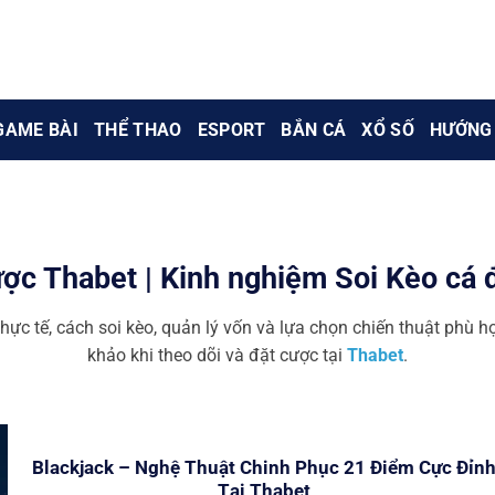
GAME BÀI
THỂ THAO
ESPORT
BẮN CÁ
XỔ SỐ
HƯỚNG
c Thabet | Kinh nghiệm Soi Kèo cá 
ực tế, cách soi kèo, quản lý vốn và lựa chọn chiến thuật phù h
khảo khi theo dõi và đặt cược tại
Thabet
.
Blackjack – Nghệ Thuật Chinh Phục 21 Điểm Cực Đỉn
Tại Thabet