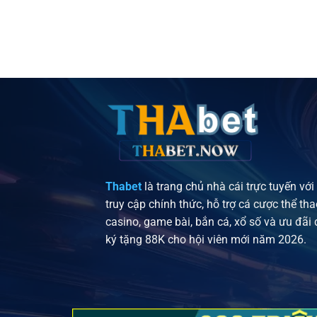
Thabet
là trang chủ nhà cái trực tuyến với 
truy cập chính thức, hỗ trợ cá cược thể tha
casino, game bài, bắn cá, xổ số và ưu đãi
ký tặng 88K cho hội viên mới năm 2026.